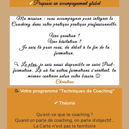
✔
Proposez un accompagnement global
Ma mission : vous accompagner pour intégrer le
Coaching dans votre pratique pratique professionnelle.
Une question ?
Une hésitation ?
Je suis là pour vous, du début à la fin de la
formation.
🔍
Le plus
, je suis aussi disponible en suivi Post-
formation. Là où les autres formations s'arrêtent, la
mienne continue selon votre besoin
😊
Christine
📝
Votre programme "Techniques de Coaching"
✔ Théorie
Qu’est-ce que le coaching ?
Quand on parle de coaching, on parle d’objectif…
La Carte n'est pas le territoire